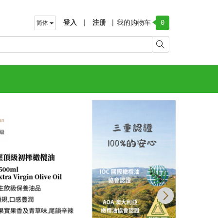
登入
|
注册
|
我的购物车
简体
0