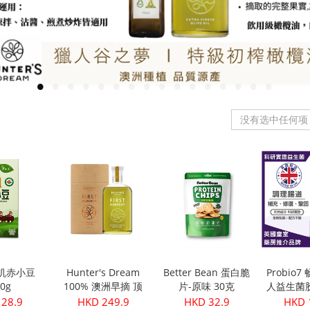
没有选中任何项
有机赤小豆
Hunter's Dream
Better Bean 蛋白脆
Probio
50g
100% 澳洲早摘 顶
片-原味 30克
人益生菌