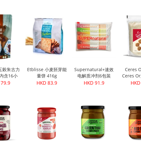
级初榨橄榄油
(3
 28.9
HKD 249.9
HKD 32.9
HKD 
500ml
se 五榖朱古力
Etblisse 小麦胚芽能
Supernatural+速效
Ceres O
g(内含16小
量饼 416g
电解质冲剂6包装
Ceres Or
包)
机藜麦片
 79.9
HKD 83.9
HKD 91.9
HKD 