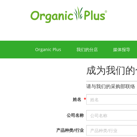
合
作
机
会
Organic Plus
我们的分店
媒体报导
成为我们的
...................................................................................
请与我们的采购部联络
姓名
*
公司名称
产品种类/行业