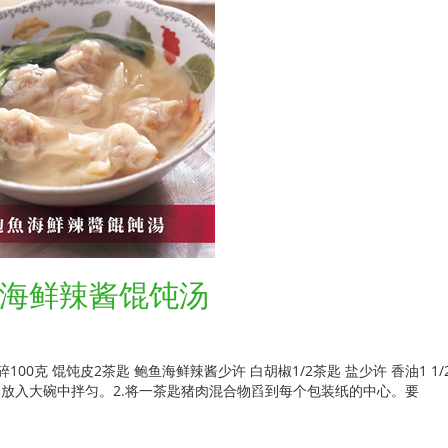
海鲜辣酱馄饨汤
100克 馄饨皮2茶匙 鲍鱼海鲜辣酱少许 白胡椒1/2茶匙 盐少许 香油1 1/
油放入大碗中拌匀。2.将一茶匙猪肉混合物舀到每个包装纸的中心。要