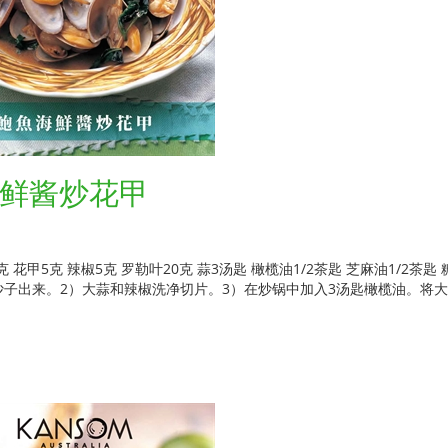
鲜酱炒花甲
花甲5克 辣椒5克 罗勒叶20克 蒜3汤匙 橄榄油1/2茶匙 芝麻油1/2茶匙
沙子出来。2）大蒜和辣椒洗净切片。3）在炒锅中加入3汤匙橄榄油。将