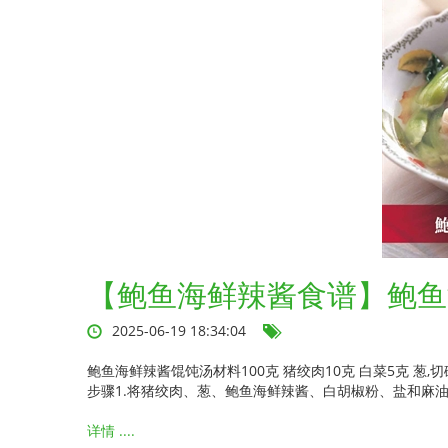
【鲍鱼海鲜辣酱食谱】鲍鱼
2025-06-19 18:34:04
鲍鱼海鲜辣酱馄饨汤材料100克 猪绞肉10克 白菜5克 葱,切碎
步骤1.将猪绞肉、葱、鲍鱼海鲜辣酱、白胡椒粉、盐和麻
详情 ....