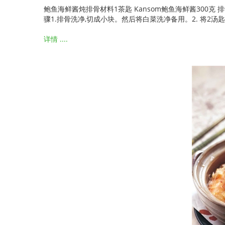
鲍鱼海鲜酱炖排骨材料1茶匙 Kansom鲍鱼海鲜酱300克 排骨2
骤1.排骨洗净,切成小块。然后将白菜洗净备用。2. 将2
详情 ....