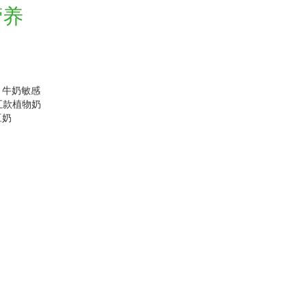
营养
、牛奶敏感
。五款植物奶
豆奶