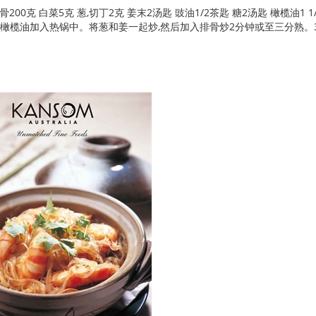
00克 白菜5克 葱,切丁2克 姜末2汤匙 豉油1/2茶匙 糖2汤匙 橄榄油1 1
汤匙橄榄油加入热锅中。将葱和姜一起炒,然后加入排骨炒2分钟或至三分熟。3