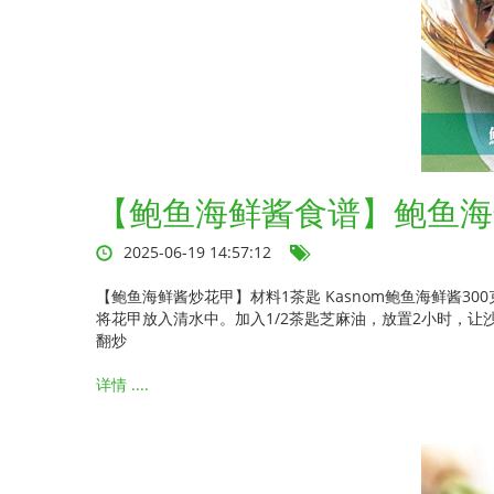
【鲍鱼海鲜酱食谱】鲍鱼海
2025-06-19 14:57:12
【鲍鱼海鲜酱炒花甲】材料1茶匙 Kasnom鲍鱼海鲜酱300克 
将花甲放入清水中。加入1/2茶匙芝麻油，放置2小时，让
翻炒
详情 ....