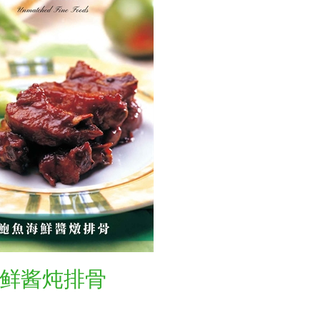
鲜酱炖排骨