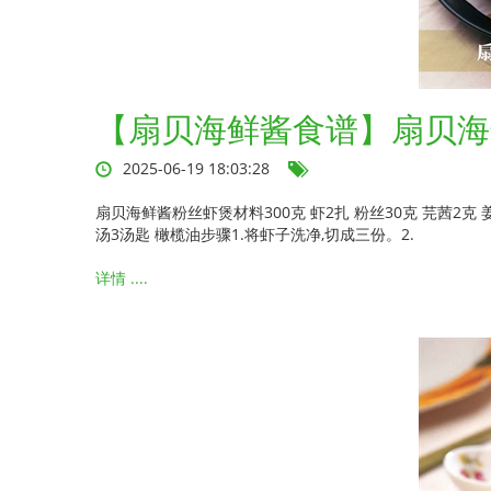
【扇贝海鲜酱食谱】扇贝海
2025-06-19 18:03:28
扇贝海鲜酱粉丝虾煲材料300克 虾2扎 粉丝30克 芫茜2克 姜片
汤3汤匙 橄榄油步骤1.将虾子洗净,切成三份。2.
详情 ....