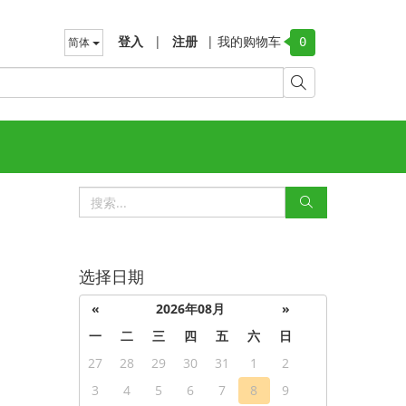
登入
|
注册
|
我的购物车
简体
0
选择日期
«
2026年08月
»
一
二
三
四
五
六
日
27
28
29
30
31
1
2
3
4
5
6
7
8
9