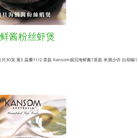
鲜酱粉丝虾煲
30克 葱5 蒜瓣11/2 茶匙 Kansom扇贝海鲜酱1茶匙 米酒少许 白胡椒11