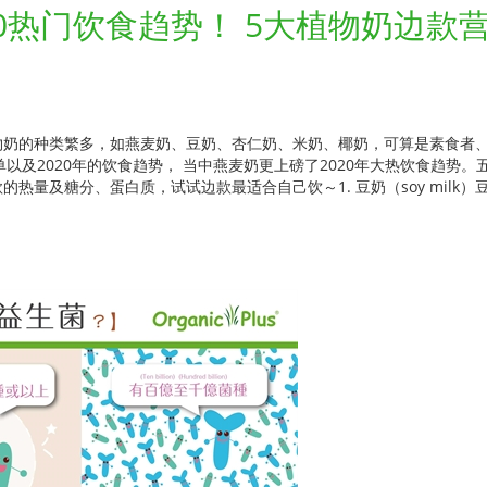
0热门饮食趋势！ 5大植物奶边款
物奶的种类繁多，如燕麦奶、豆奶、杏仁奶、米奶、椰奶，可算是素食者
物名单以及2020年的饮食趋势， 当中燕麦奶更上磅了2020年大热饮食趋势
量及糖分、蛋白质，试试边款最适合自己饮～1. 豆奶（soy milk）