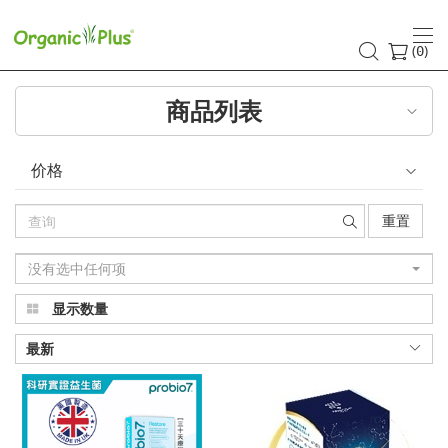
益
生
(
)
0
菌
商品列表
价格
重置
没有选中任何项
显示数量
最新