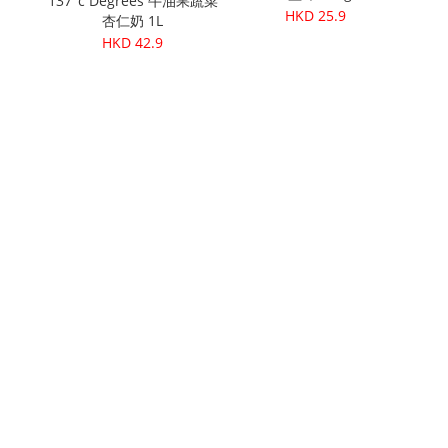
137°c Degrees 牛油果蔬菜
Cere
HKD 25.9
杏仁奶 1L
HKD 42.9