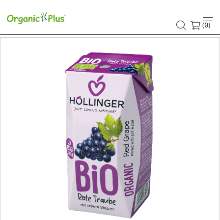
(
)
0