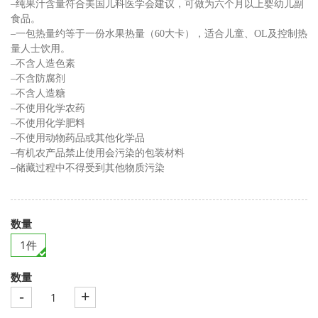
–纯果汁含量符合美国儿科医学会建议，可做为六个月以上婴幼儿副
食品。
–一包热量约等于一份水果热量（60大卡），适合儿童、OL及控制热
量人士饮用。
–不含人造色素
–不含防腐剂
–不含人造糖
–不使用化学农药
–不使用化学肥料
–不使用动物药品或其他化学品
–有机农产品禁止使用会污染的包装材料
–储藏过程中不得受到其他物质污染
数量
1件
数量
-
+