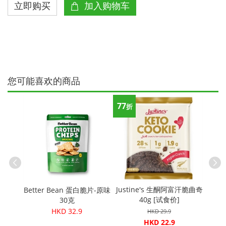
您可能喜欢的商品
77
折
Mus
力夢幻蛋
Justine's 生酮阿富汗脆曲奇
Better Bean 蛋白脆片-原味
价]
40g [试食价]
30克
HKD 32.9
HKD 29.9
HKD 22.9