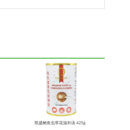
g
凯盛鲍鱼虫草花滋补汤 425g