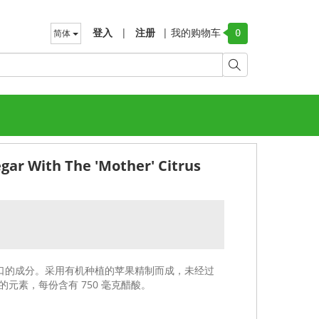
登入
|
注册
|
我的购物车
简体
0
gar With The 'Mother' Citrus
融入美味可口的成分。采用有机种植的苹果精制而成，未经过
元素，每份含有 750 毫克醋酸。