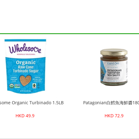
some Organic Turbinado 1.5LB
Patagonian白鱈魚海鮮醬18
HKD 49.9
HKD 72.9