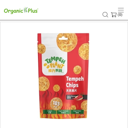
(
)
0