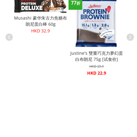
77
折
Musashi 豪华朱古力焦糖布
朗尼蛋白棒 60g
HKD 32.9
Justine's 雙重巧克力夢幻蛋
有机豌豆片
Cere
白布朗尼 75g [试食价]
HKD 29.9
HKD 22.9