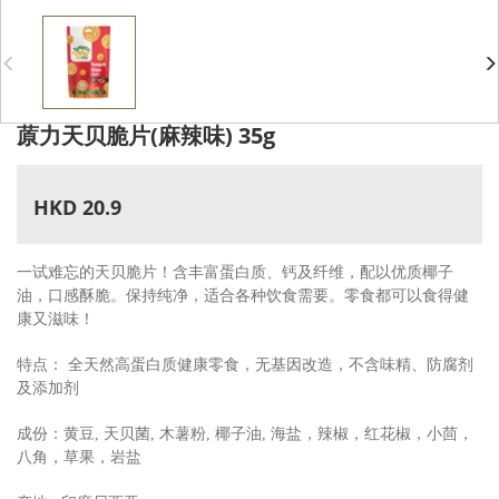
蒝力天贝脆片(麻辣味) 35g
HKD 20.9
一试难忘的天贝脆片！含丰富蛋白质、钙及纤维，配以优质椰子
油，口感酥脆。保持纯净，适合各种饮食需要。零食都可以食得健
康又滋味！
特点： 全天然高蛋白质健康零食，无基因改造，不含味精、防腐剂
及添加剂
成份：黄豆, 天贝菌, 木薯粉, 椰子油, 海盐，辣椒，红花椒，小茴，
八角，草果，岩盐