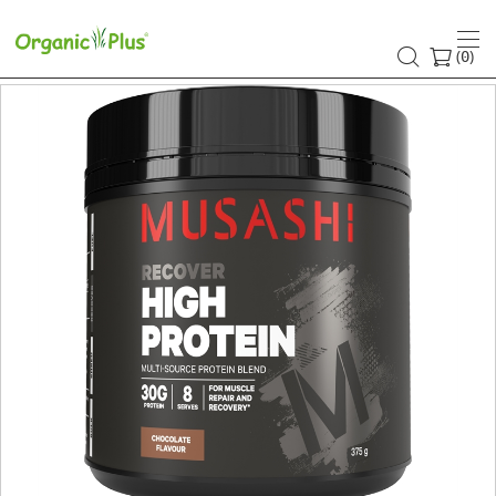
(
)
0