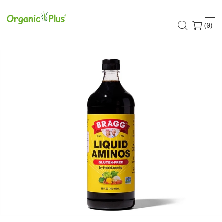
(
)
0