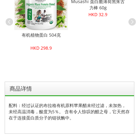
Musashi 蛋白脆薄荷黑朱古
力棒 60g
HKD 32.9
有机植物蛋白 504克
蛋白粉 -
恢复）
Peta
HKD 298.9
商品详情
配料：经过认证的布拉格有机原料苹果醋未经过滤，未加热，
未经高温消毒，酸度为5％。 含有令人惊叹的醋之母，它天然存
在于连接蛋白质分子的链状酶中。