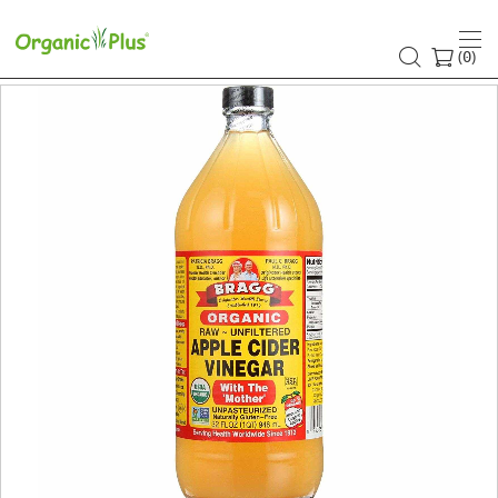
(
)
0