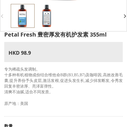
Petal Fresh 豊密厚发有机护发素 355ml
HKD 98.9
专为稀疏头发调制。
十多种有机植物成份结合维他命B
群
(B3,B5,B7)
及咖啡因
,
高效改善毛
囊
,
提升养份予头皮层
,
激活发根
,
促进头发生长
,
减少掉发断发
,
令秀发
回复丰密浓厚、亮泽富弹性。
清爽不油腻,
适合不同发质。
原产地：美国
数量