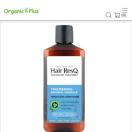
(
)
0