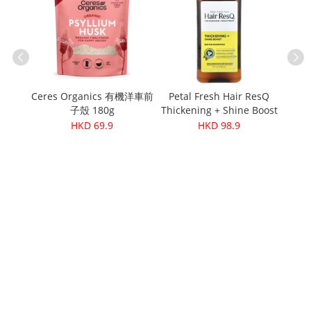
Ceres Organics 有機洋車前
Petal Fresh Hair ResQ
Pur
res
子殼 180g
Thickening + Shine Boost
420g
Shampoo 12oz
HKD 69.9
HKD 98.9