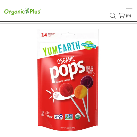
(
)
0