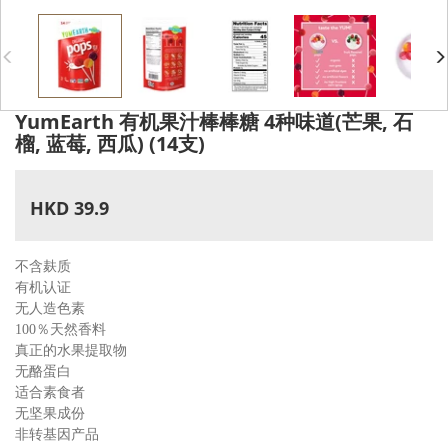
YumEarth 有机果汁棒棒糖 4种味道(芒果, 石
榴, 蓝莓, 西瓜) (14支)
HKD 39.9
不含麸
质
有机认
证
无人造
色素
100
％天
然香料
真正的
水果提取物
无酪蛋
白
适合素
食者
无坚果
成份
非转基
因产品