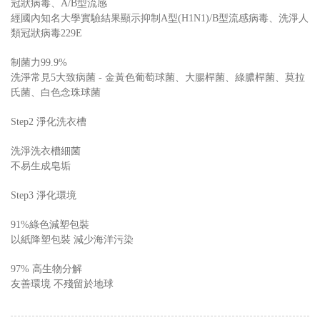
冠狀病毒、A/B型流感
經國內知名大學實驗結果顯示抑制A型(H1N1)/B型流感病毒、洗淨人
類冠狀病毒229E
制菌力99.9%
洗淨常見5大致病菌 - 金黃色葡萄球菌、大腸桿菌、綠膿桿菌、莫拉
氏菌、白色念珠球菌
Step2 淨化洗衣槽
洗淨洗衣槽細菌
不易生成皂垢
Step3 淨化環境
91%綠色減塑包裝
以紙降塑包裝 減少海洋污染
97% 高生物分解
友善環境 不殘留於地球