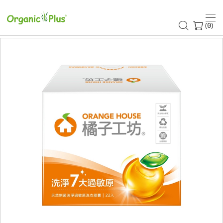
(
)
0