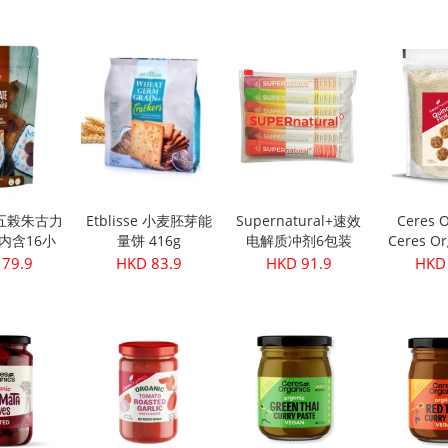
级初榨橄榄油
(3
 28.9
HKD 249.9
HKD 32.9
HKD 
500ml
se 五榖朱古力
Etblisse 小麦胚芽能
Supernatural+速效
Ceres O
g(内含16小
量饼 416g
电解质冲剂6包装
Ceres Or
包)
机藜麦片
 79.9
HKD 83.9
HKD 91.9
HKD 