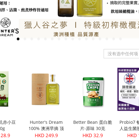
没有选中任何项
有机赤小豆
Hunter's Dream
Better Bean 蛋白脆
Probio
50g
100% 澳洲早摘 顶
片-原味 30克
人益生菌