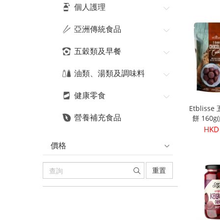
HKD
個人護理
亞洲傳統食品
五穀類及早餐
油類、湯類及調味料
健康零食
Etblis
營養補充食品
餅 160
HKD
價格
重置