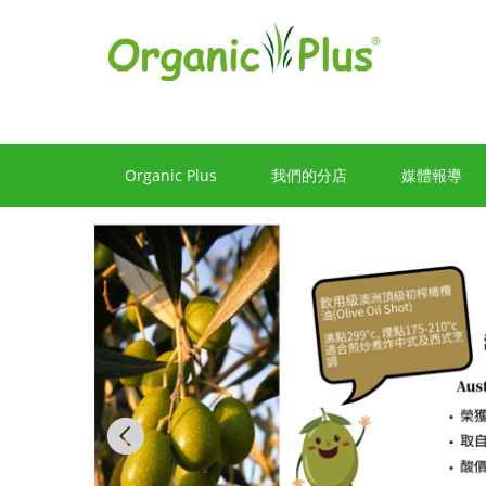
香
港
有
機
食
Organic Plus
我們的分店
媒體報導
品
店
嚴
選
歐
美
Previous
產