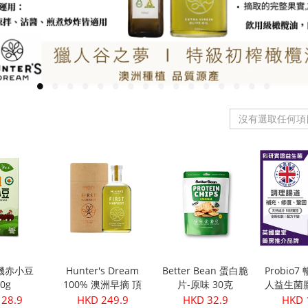
沒有選取任何項
機赤小豆
Hunter's Dream
Better Bean 蛋白脆
Probio
50g
100% 澳洲早摘 頂
片-原味 30克
人益生菌