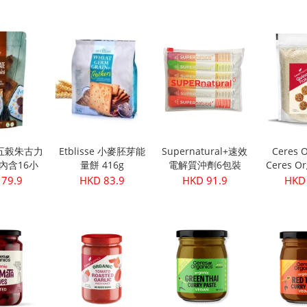
級初榨橄欖油
(30
 28.9
HKD 249.9
HKD 32.9
HKD 
500ml
se 五榖朱古力
Etblisse 小麥胚芽能
Supernatural+速效
Ceres O
g(內含16小
量餅 416g
電解質沖劑6包裝
Ceres Or
包)
機藜麥片
 79.9
HKD 83.9
HKD 91.9
HKD 