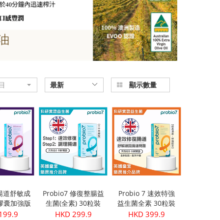
目
最新
顯示數量
7 暢道舒敏成
Probio7 修復整腸益
Probio 7 速效特強
膠囊加強版
生菌(全素) 30粒裝
益生菌全素 30粒裝