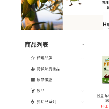
品
真
正
有
機
商品列表
健
康
精選品牌
|
特價熱賣產品
Organic
原箱優惠
Plus
飲品
悅意有
3
嬰幼兒系列