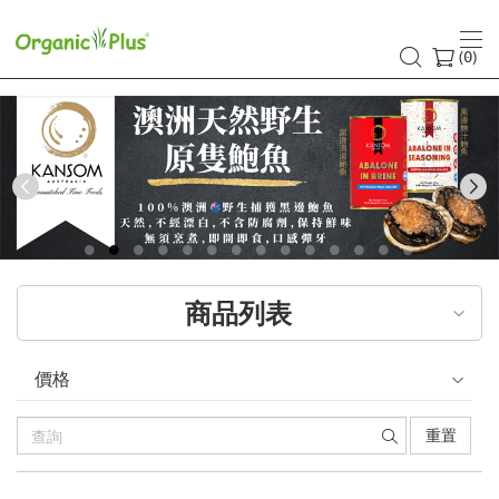
香
港
(
)
0
有
機
食
Previous
品
店
商品列表
嚴
選
價格
歐
重置
美
產