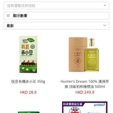
沒有選取任何項目
品
顯示數量
真
正
最新
有
機
健
康
|
悅意有機赤小豆 350g
Hunter's Dream 100% 澳洲早
Organic
摘 頂級初榨橄欖油 500ml
HKD 28.9
HKD 249.9
Plus