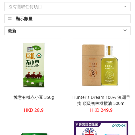
沒有選取任何項目
品
顯示數量
真
正
最新
有
機
健
康
|
悅意有機赤小豆 350g
Hunter's Dream 100% 澳洲早
Organic
摘 頂級初榨橄欖油 500ml
HKD 28.9
HKD 249.9
Plus