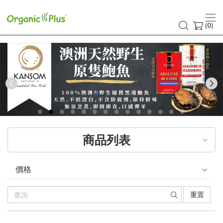
香
港
(
)
0
有
機
食
Previous
品
店
商品列表
嚴
選
價格
歐
重置
美
產