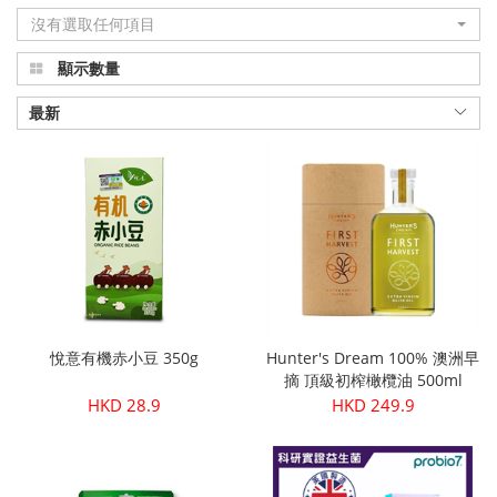
沒有選取任何項目
品
顯示數量
真
正
最新
有
機
健
康
|
悅意有機赤小豆 350g
Hunter's Dream 100% 澳洲早
Organic
摘 頂級初榨橄欖油 500ml
HKD 28.9
HKD 249.9
Plus