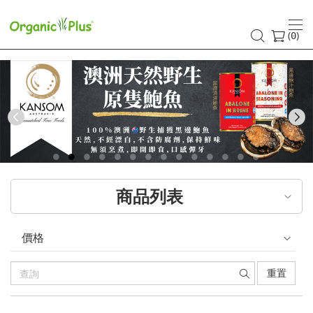
香
港
(
)
0
有
機
食
Previous
品
店
商品列表
嚴
選
價格
歐
重置
美
產