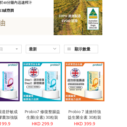
目
最新
顯示數量
7 暢道舒敏成
Probio7 修復整腸益
Probio 7 速效特強
膠囊加強版
生菌(全素) 30粒裝
益生菌全素 30粒裝