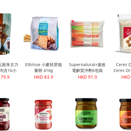
級初榨橄欖油
(30
 28.9
HKD 249.9
HKD 32.9
HKD 
500ml
se 五榖朱古力
Etblisse 小麥胚芽能
Supernatural+速效
Ceres O
g(內含16小
量餅 416g
電解質沖劑6包裝
Ceres Or
包)
機藜麥片
 79.9
HKD 83.9
HKD 91.9
HKD 