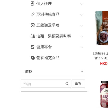
HKD
個人護理
亞洲傳統食品
五穀類及早餐
油類、湯類及調味料
健康零食
Etblis
營養補充食品
餅 160
HKD
價格
重置