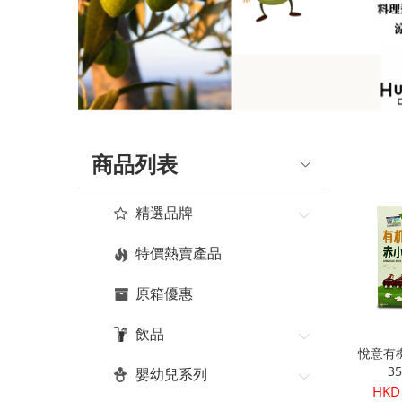
品
真
正
有
機
商品列表
健
康
精選品牌
|
特價熱賣產品
Organic
原箱優惠
Plus
飲品
悅意有
3
嬰幼兒系列