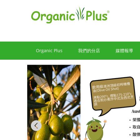
香
港
有
機
食
Organic Plus
我們的分店
媒體報導
品
店
嚴
選
歐
美
Previous
產