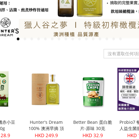
沒有選取任何項
機赤小豆
Hunter's Dream
Better Bean 蛋白脆
Probio
50g
100% 澳洲早摘 頂
片-原味 30克
人益生菌