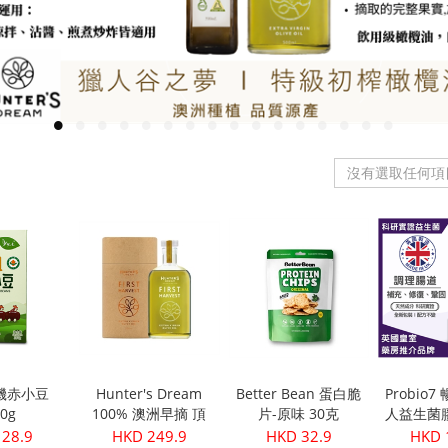
沒有選取任何項
機赤小豆
Hunter's Dream
Better Bean 蛋白脆
Probio
50g
100% 澳洲早摘 頂
片-原味 30克
人益生菌