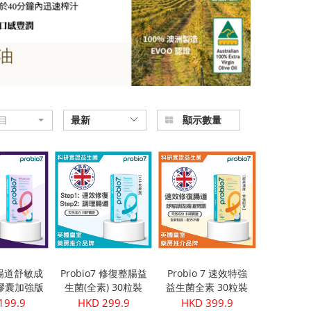
目
最新
顯示數量
7 暢道舒敏成
Probio7 修復整腸益
Probio 7 速效特強
膠囊加強版
生菌(全素) 30粒裝
益生菌全素 30粒裝