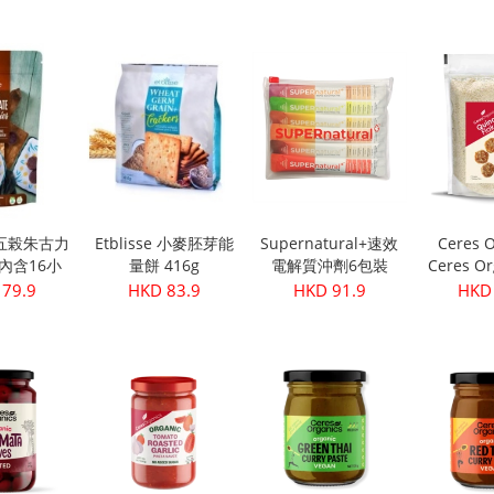
級初榨橄欖油
(30
 28.9
HKD 249.9
HKD 32.9
HKD 
500ml
se 五榖朱古力
Etblisse 小麥胚芽能
Supernatural+速效
Ceres O
g(內含16小
量餅 416g
電解質沖劑6包裝
Ceres Or
包)
機藜麥片
 79.9
HKD 83.9
HKD 91.9
HKD 