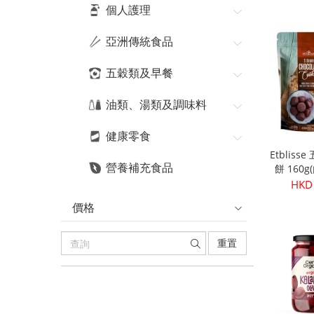
HKD
個人護理
亞洲傳統食品
五穀類及早餐
油類、湯類及調味料
健康零食
Etblis
營養補充食品
餅 160
HKD
價格
重置