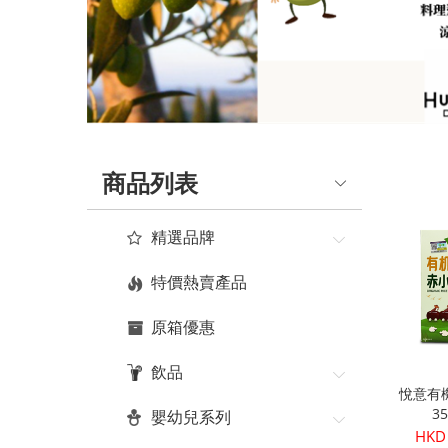
品
真
正
有
機
商品列表
健
康
精選品牌
|
特價熱賣產品
Organic
原箱優惠
Plus
飲品
悅意有
3
嬰幼兒系列