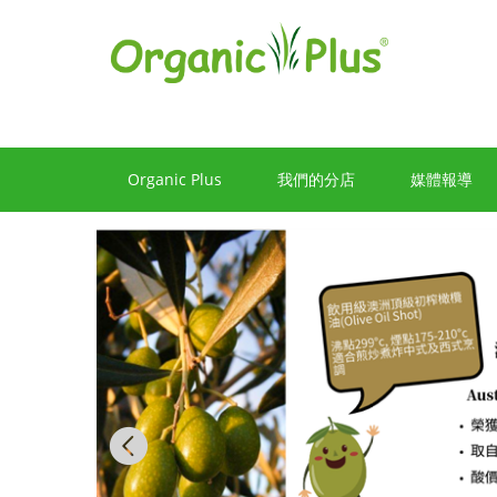
香
港
有
機
食
Organic Plus
我們的分店
媒體報導
品
店
嚴
選
歐
美
Previous
產