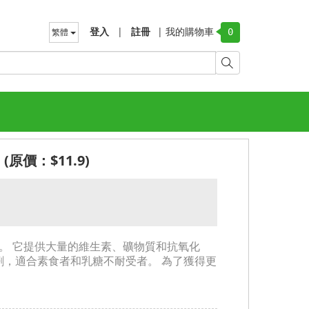
登入
|
註冊
|
我的購物車
繁體
0
 (原價：$11.9)
。 它提供大量的維生素、礦物質和抗氧化
劑，適合素食者和乳糖不耐受者。 為了獲得更