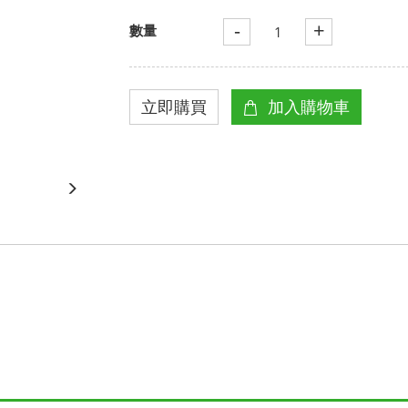
-
+
數量