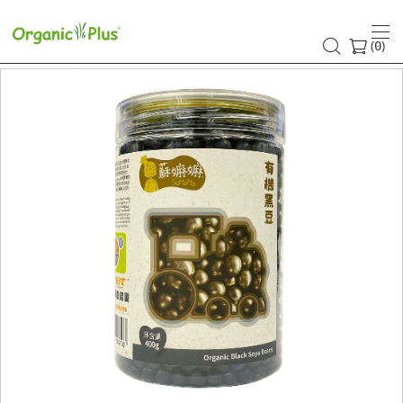
(
)
0