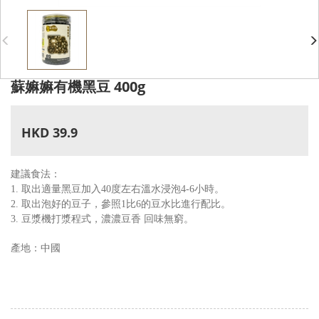
蘇嫲嫲有機黑豆 400g
HKD 39.9
建議食法：
1. 取出適量黑豆加入40度左右溫水浸泡4-6小時。
2. 取出泡好的豆子，參照1比6的豆水比進行配比。
3. 豆漿機打漿程式，濃濃豆香 回味無窮。
產地：中國