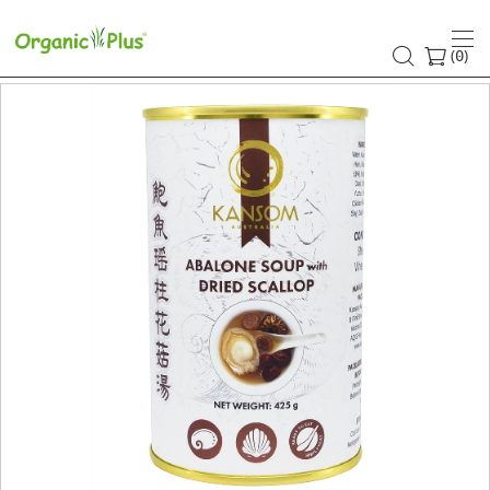
(
)
0