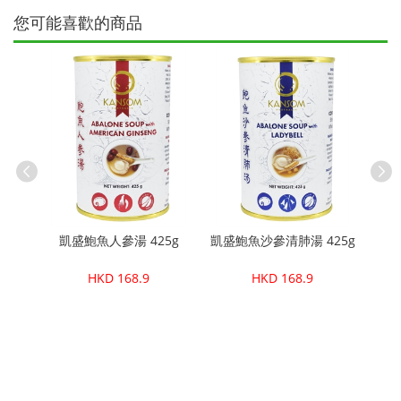
您可能喜歡的商品
425g
凱盛鮑魚人參湯 425g
凱盛鮑魚沙參清肺湯 425g
凱盛
HKD 168.9
HKD 168.9