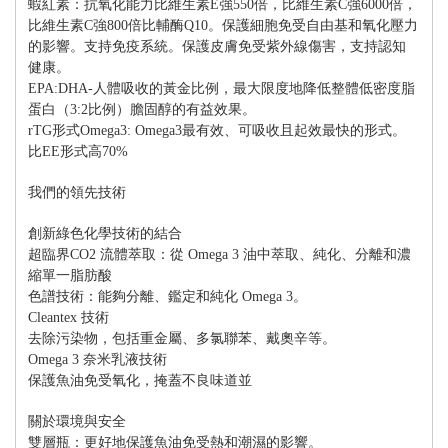
蝦紅素：抗氧化能力比維生素E強550倍，比維生素C強6000倍，
比維生素C強800倍比輔酶Q10。保護細胞免受自由基和氧化壓力
的影響。支持免疫系統。保護皮膚免受紫外線傷害，支持認知
健康。
EPA:DHA-人體吸收的黃金比例，最大限度地降低整體低密度脂
蛋白（3:2比例）膽固醇的有益效果。
rTG形式Omega3: Omega3最有效、可吸收且起效最快的形式。
比EE形式高70%
我們的領先技術
創新綠色化學技術的結合
超臨界CO2 流體萃取：從 Omega 3 油中萃取、純化、分離和濃
縮單一脂肪酸
色譜技術：能夠分離、鑑定和純化 Omega 3。
Cleantex 技術
去除污染物，包括重金屬、多氯聯苯、戴奧辛等。
Omega 3 奈米乳液技術
保護魚油免受氧化，掩蓋不良味道並
關於環境與安全
雙層瓶：更好地保護魚油免受熱和潮濕的影響。