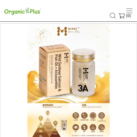
(
)
0