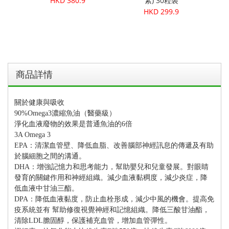
HKD 380.9
素) 30粒裝
rotein
Supe
HKD 299.9
7g
商品詳情
關於健康與吸收
90%Omega3濃縮魚油（醫藥級）
淨化血液廢物的效果是普通魚油的6倍
3A Omega 3
EPA：清潔血管壁、降低血脂、改善腦部神經訊息的傳遞及有助
於腦細胞之間的溝通。
DHA：增強記憶力和思考能力，幫助嬰兒和兒童發展。對眼睛
發育的關鍵作用和神經組織。減少血液黏稠度，減少炎症，降
低血液中甘油三酯。
DPA：降低血液黏度，防止血栓形成，減少中風的機會。提高免
疫系統並有 幫助修復視覺神經和記憶組織。降低三酸甘油酯，
清除LDL膽固醇，保護補充血管，增加血管彈性。