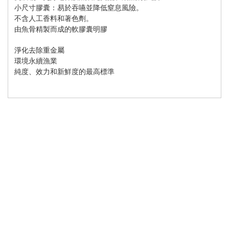
小尺寸膠囊：易於吞嚥並降低窒息風險。
不含人工香料和著色劑。
由魚骨精製而成的軟膠囊明膠
淨化去除重金屬
環境永續漁業
純度、效力和新鮮度的最高標準