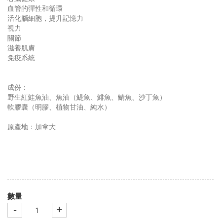
血管的彈性和循環
活化腦細胞，提升記憶力
視力
關節
滋養肌膚
免疫系統
成份：
野生紅鮭魚油、魚油（鯷魚、鯡魚、鯖魚、沙丁魚）
軟膠囊（明膠、植物甘油、純水）
原產地：加拿大
數量
-
+