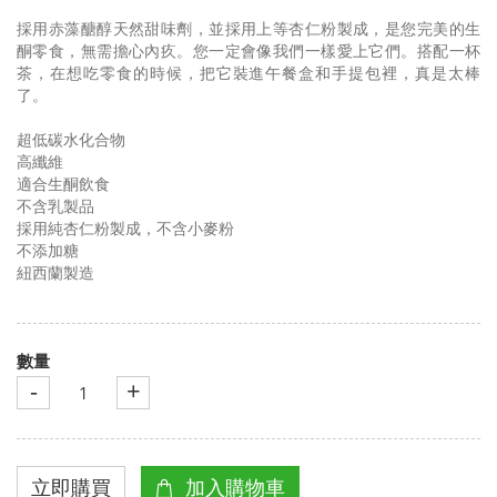
採用赤藻醣醇天然甜味劑，並採用上等杏仁粉製成，是您完美的生
酮零食，無需擔心內疚。您一定會像我們一樣愛上它們。搭配一杯
茶，在想吃零食的時候，把它裝進午餐盒和手提包裡，真是太棒
了。
超低碳水化合物
高纖維
適合生酮飲食
不含乳製品
採用純杏仁粉製成，不含小麥粉
不添加糖
紐西蘭製造
數量
-
+