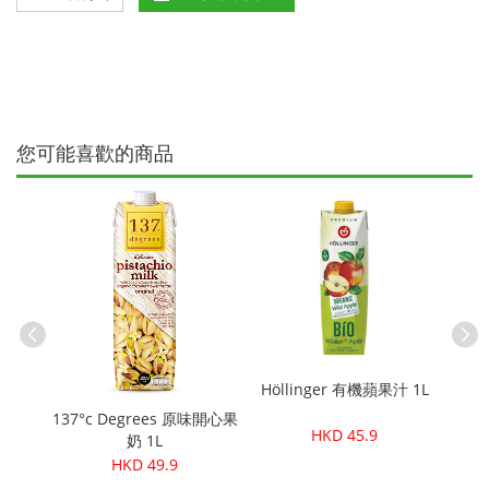
您可能喜歡的商品
Höllinger 有機蘋果汁 1L
去味洗
137°c Degrees 原味開心果
HKD 45.9
奶 1L
HKD 49.9