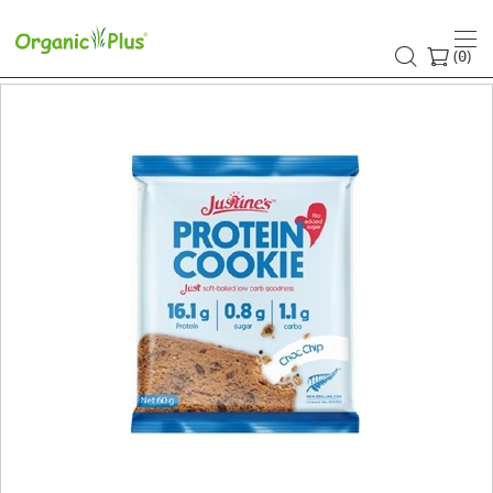
(
)
0