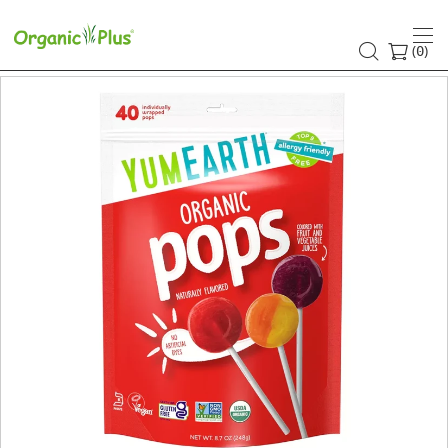
(
)
0