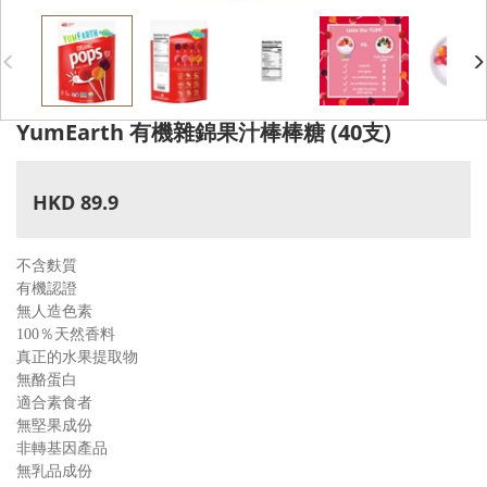
YumEarth 有機雜錦果汁棒棒糖 (40支)
HKD 89.9
不含麩質
有機認
證
無人造
色素
100％
天然香料
真正的
水果提取物
無酪蛋
白
適合素
食者
無堅果
成份
非轉基
因產品
無乳品
成份