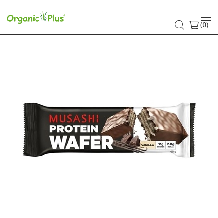
(
)
0