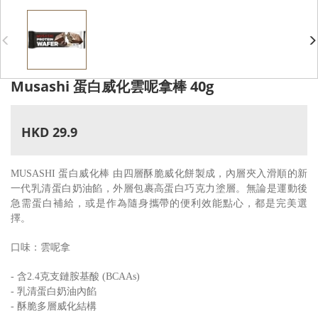
Musashi 蛋白威化雲呢拿棒 40g
HKD 29.9
MUSASHI 蛋白威化棒 由四層酥脆威化餅製成，內層夾入滑順的新
一代乳清蛋白奶油餡，外層包裹高蛋白巧克力塗層。無論是運動後
急需蛋白補給，或是作為隨身攜帶的便利效能點心，都是完美選
擇。
口味：雲呢拿
- 含2.4克支鏈胺基酸 (BCAAs)
- 乳清蛋白奶油內餡
- 酥脆多層威化結構