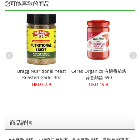
您可能喜歡的商品
Petal
絲
Bragg Nutritional Yeast
Ceres Organics 有機番茄烤
Roasted Garlic 3oz
蒜意麵醬 690
髮露
HKD 62.9
HKD 49.9
商品詳情
●天然微胞橘油＋植物親膚配方 含天然微胞橘油搭配植物親膚