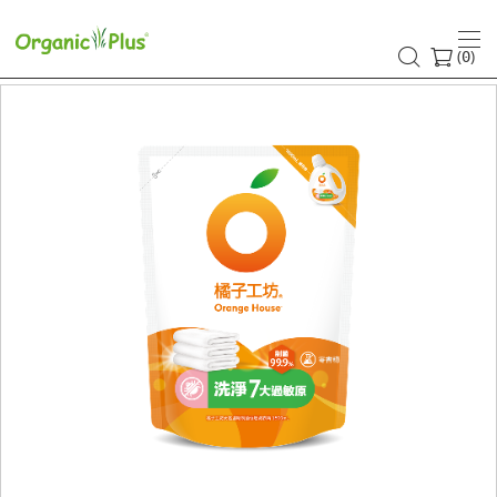
(
)
0