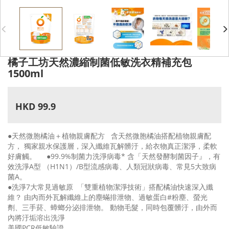
橘子工坊天然濃縮制菌低敏洗衣精補充包
1500ml
HKD 99.9
●天然微胞橘油＋植物親膚配方 含天然微胞橘油搭配植物親膚配
方， 獨家親水保護層，深入纖維瓦解髒汙，給衣物真正潔淨，柔軟
好膚觸。 ●99.9%制菌力洗淨病毒* 含「天然發酵制菌因子』，有
效洗淨A型 （H1N1）/B型流感病毒、人類冠狀病毒、常見5大致病
菌A。
●洗淨7大常見過敏原 「雙重植物潔淨技術」搭配橘油快速深入纖
維？ 由內而外瓦解纖維上的塵蟎排泄物、過敏蛋白#粉塵、螢光
劑、三手菸、蟑螂分泌排泄物。 動物毛髮，同時包覆髒汙，由外而
內將汙垢溶出洗淨
美國PCR低敏驗證