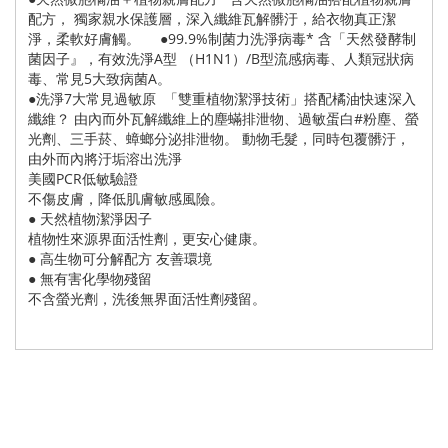
配方， 獨家親水保護層，深入纖維瓦解髒汙，給衣物真正潔
淨，柔軟好膚觸。 ●99.9%制菌力洗淨病毒* 含「天然發酵制
菌因子』，有效洗淨A型 （H1N1）/B型流感病毒、人類冠狀病
毒、常見5大致病菌A。
●洗淨7大常見過敏原 「雙重植物潔淨技術」搭配橘油快速深入
纖維？ 由內而外瓦解纖維上的塵蟎排泄物、過敏蛋白#粉塵、螢
光劑、三手菸、蟑螂分泌排泄物。 動物毛髮，同時包覆髒汙，
由外而內將汙垢溶出洗淨
美國PCR低敏驗證
不傷皮膚，降低肌膚敏感風險。
● 天然植物潔淨因子
植物性來源界面活性劑，更安心健康。
● 高生物可分解配方 友善環境
● 無有害化學物殘留
不含螢光劑，洗後無界面活性劑殘留。