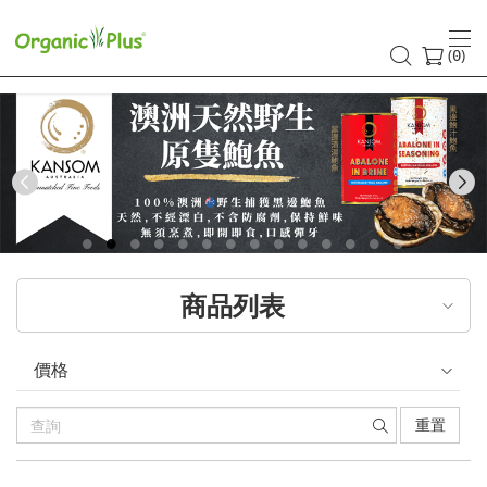
香
港
(
)
0
有
機
食
Previous
品
店
商品列表
嚴
選
價格
歐
重置
美
產