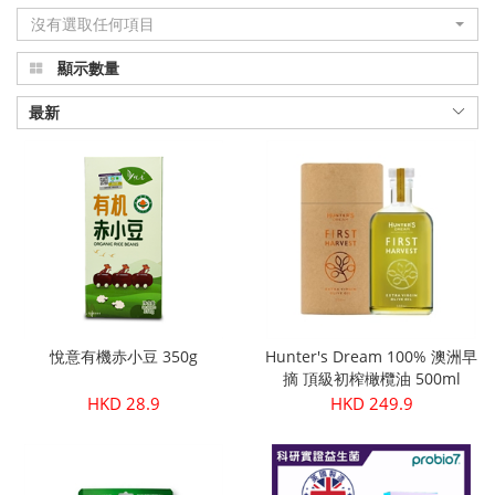
沒有選取任何項目
品
顯示數量
真
正
最新
有
機
健
康
|
悅意有機赤小豆 350g
Hunter's Dream 100% 澳洲早
Organic
摘 頂級初榨橄欖油 500ml
HKD 28.9
HKD 249.9
Plus