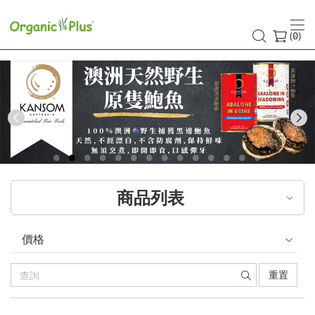
香
港
(
)
0
有
機
食
Previous
品
店
商品列表
嚴
選
價格
歐
重置
美
產