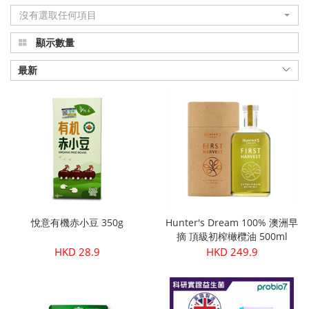
沒有選取任何項目
品
顯示數量
真
正
最新
有
機
健
康
|
悅意有機赤小豆 350g
Hunter's Dream 100% 澳洲早
Organic
摘 頂級初榨橄欖油 500ml
HKD 28.9
HKD 249.9
Plus